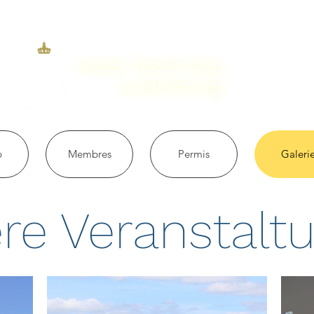
b
Membres
Permis
Galeri
re Veranstalt