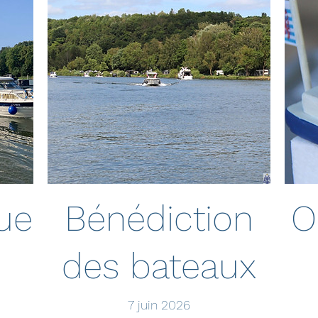
ue
Bénédiction
O
des bateaux
7 juin 2026