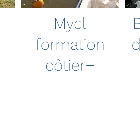
n
Mycl
formation
d
côtier+
11 juin 2025